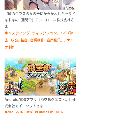
『隣のクラスの女の子にからかわれちゃうド
キドキの1週間♡』アンコロール株式会社さ
ま
キャスティング, ディレクション, ノイズ除
去, 収録, 整音, 音響制作, 音声編集, シナリ
オ制作
Android/iOSアプリ『飛空艇クエスト島』株
式会社カイロソフトさま
BGM, 作曲, 収録, 効果音(SE), 編曲