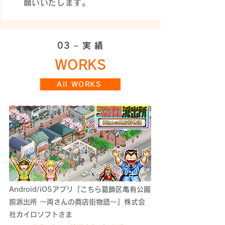
願いいたします。
03 − 実 績
WORKS
All WORKS
Android/iOSアプリ『こちら葛飾区亀有公園
前派出所 ～両さんの商店街物語～』株式会
社カイロソフトさま