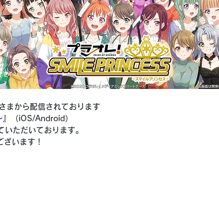
さまから配信されております
～
』（iOS/Android）
せていただいております。
ございます！
へ