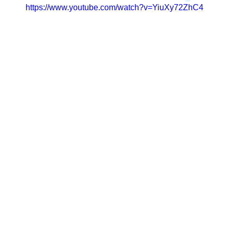
https://www.youtube.com/watch?v=YiuXy72ZhC4