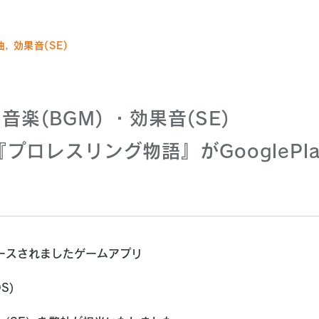
曲, 効果音(SE)
楽(BGM) ・効果音(SE)
レスリング物語』がGooglePlaySto
。
ースされましたゲームアプリ
OS)